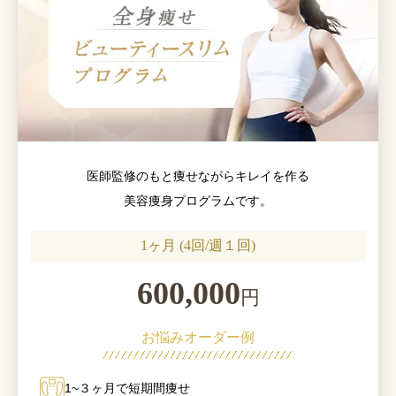
医師監修のもと痩せながらキレイを作る
美容痩身プログラムです。
1ヶ月 (4回/週１回)
600,000
円
お悩みオーダー例
1~３ヶ月で短期間痩せ