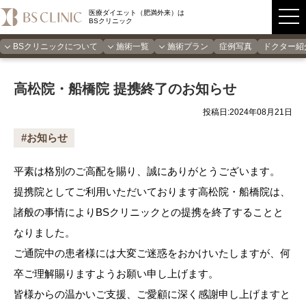
医療ダイエット（肥満外来）は
BSクリニック
BSクリニックについて
施術一覧
施術プラン
症例写真
ドクター紹
高松院・船橋院 提携終了のお知らせ
投稿日:2024年08月21日
#お知らせ
平素は格別のご高配を賜り、誠にありがとうございます。
提携院としてご利用いただいております高松院・船橋院は、
諸般の事情によりBSクリニックとの提携を終了することと
なりました。
ご通院中の患者様には大変ご迷惑をおかけいたしますが、何
卒ご理解賜りますようお願い申し上げます。
皆様からの温かいご支援、ご愛顧に深く感謝申し上げますと