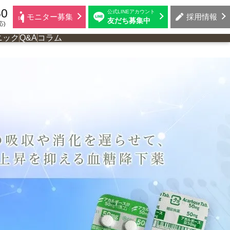
60
公式LINEアカウント
モニター募集
採用情報
友だち募集中
応)
ニック
Q&A
コラム