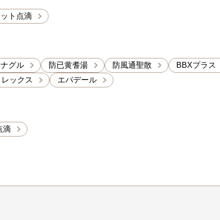
エット点滴
カナグル
防已黄耆湯
防風通聖散
BBXプラス
ノレックス
エパデール
点滴