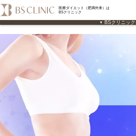
医療ダイエット（肥満外来）は
BSクリニック
BSクリニッ