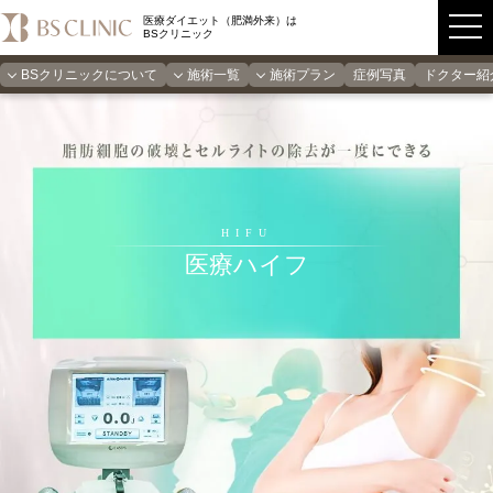
医療ダイエット（肥満外来）は
BSクリニック
BSクリニックについて
施術一覧
施術プラン
症例写真
ドクター紹
HIFU
医療ハイフ