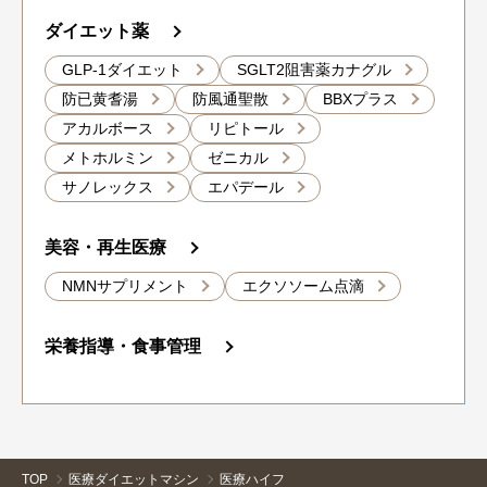
ダイエット薬
GLP-1ダイエット
SGLT2阻害薬カナグル
防已黄耆湯
防風通聖散
BBXプラス
アカルボース
リピトール
メトホルミン
ゼニカル
サノレックス
エパデール
美容・再生医療
NMNサプリメント
エクソソーム点滴
栄養指導・食事管理
TOP
医療ダイエットマシン
医療ハイフ