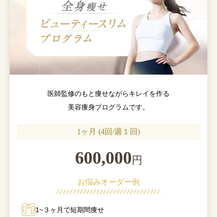
医師監修のもと痩せながらキレイを作る
美容痩身プログラムです。
1ヶ月 (4回/週１回)
600,000
円
お悩みオーダー例
1~３ヶ月で短期間痩せ