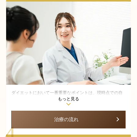
ダイエットにおいて一番重要なポイントは、現時点での自
もっと見る
分の身体を深く知ることです。体水分量、タンパク質、ミ
ネラル、体脂肪を定量的に計測。さらに、部位ごとの脂肪
の厚さもエコーで検査します。脂肪の厚さまで計測するの
治療の流れ
は業界としても当院が初です。
また、施術や薬の安全性の確保、健康面や体質の確認をす
るため、血液検査・遺伝子検査も必ず行っています。患者