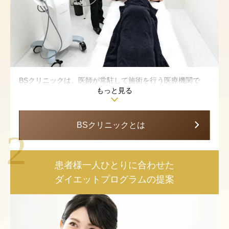
BSクリニックは、医師が常駐して施術を行う医療機関で
もっと見る
す。ダイエットに大切なのは体重の減少だけではありませ
ん。リバウンドしにくい身体を作るために、脂肪細胞の数
を根本から減らしながら筋肉を増やしボディメイクをする
BSクリニックとは
必要があります。
当院の医療ダイエットは、つらい食事制限やハードな運動
などは行わずに「医療の力」でボディメイクを行う次世代
のダイエットです。国内外の医学論文からエビデンスのあ
患者様一人ひとりに合わせた
る施術を積極的に取り入れ、美容医療や再生医療を取り入
ダイエットプログラムの提案
れた様々な角度からアプローチして理想の体型へと導きま
す。