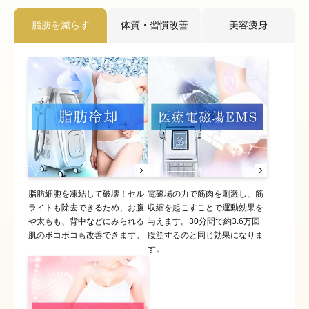
脂肪を減らす
体質・習慣改善
美容痩身
脂肪細胞を凍結して破壊！セル
電磁場の力で筋肉を刺激し、筋
ライトも除去できるため、お腹
収縮を起こすことで運動効果を
や太もも、背中などにみられる
与えます。30分間で約3.6万回
肌のボコボコも改善できます。
腹筋するのと同じ効果になりま
す。